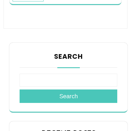
SEARCH
Search