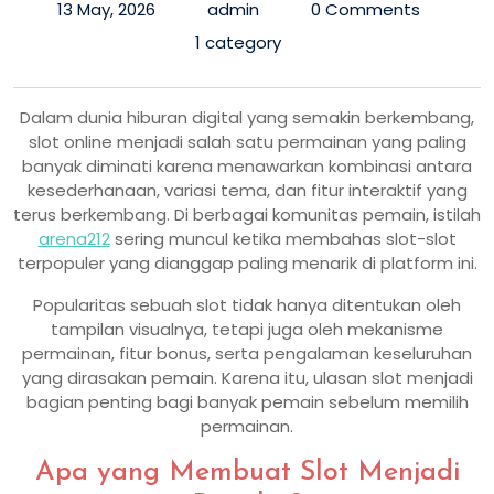
13 May, 2026
admin
0 Comments
1 category
Dalam dunia hiburan digital yang semakin berkembang,
slot online menjadi salah satu permainan yang paling
banyak diminati karena menawarkan kombinasi antara
kesederhanaan, variasi tema, dan fitur interaktif yang
terus berkembang. Di berbagai komunitas pemain, istilah
arena212
sering muncul ketika membahas slot-slot
terpopuler yang dianggap paling menarik di platform ini.
Popularitas sebuah slot tidak hanya ditentukan oleh
tampilan visualnya, tetapi juga oleh mekanisme
permainan, fitur bonus, serta pengalaman keseluruhan
yang dirasakan pemain. Karena itu, ulasan slot menjadi
bagian penting bagi banyak pemain sebelum memilih
permainan.
Apa yang Membuat Slot Menjadi