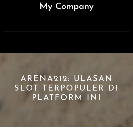
Skip
My Company
to
content
Open
Button
ARENA212: ULASAN
SLOT TERPOPULER DI
PLATFORM INI