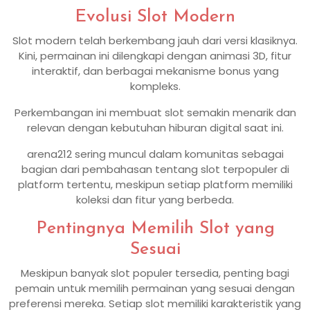
Evolusi Slot Modern
Slot modern telah berkembang jauh dari versi klasiknya.
Kini, permainan ini dilengkapi dengan animasi 3D, fitur
interaktif, dan berbagai mekanisme bonus yang
kompleks.
Perkembangan ini membuat slot semakin menarik dan
relevan dengan kebutuhan hiburan digital saat ini.
arena212 sering muncul dalam komunitas sebagai
bagian dari pembahasan tentang slot terpopuler di
platform tertentu, meskipun setiap platform memiliki
koleksi dan fitur yang berbeda.
Pentingnya Memilih Slot yang
Sesuai
Meskipun banyak slot populer tersedia, penting bagi
pemain untuk memilih permainan yang sesuai dengan
preferensi mereka. Setiap slot memiliki karakteristik yang