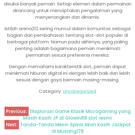
disukai banyak pemain. Setiap elemen dalam permainan
dirancang untuk menciptakan pengalaman yang
menyenangkan dan dinamis.
Istilah arena212 sering muncul dalam komunitas sebagai
bagian dari pembahasan tentang slot-slot populer di
berbagai platform. Namun pada akhirnya, yang paling
penting adalah bagaimana pemain menikmati
permainan sesuai preferensi mereka.
Dengan memahami karakteristik slot, pemain dapat
menikmati hiburan digital ini dengan lebih baik dan lebih
sesuai dengan gaya bermain masing-masing.
Category:
Uncategorized
Previous:
Eksplorasi Game Klasik Microgaming yang
Post
Masih Kasih JP di Glowin88 slot resmi
navigation
Next:
Tanda-Tanda Mesin Spinix Akan Kasih Jackpot
di Musang178