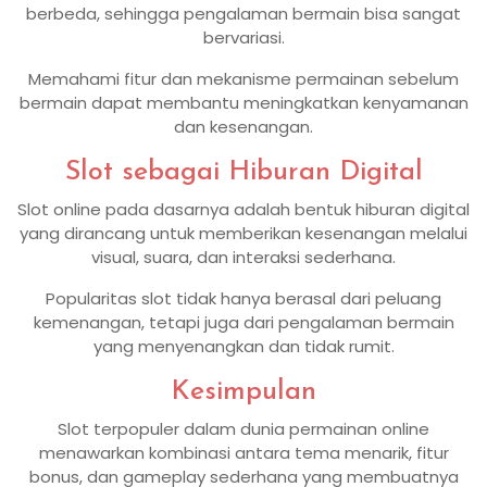
berbeda, sehingga pengalaman bermain bisa sangat
bervariasi.
Memahami fitur dan mekanisme permainan sebelum
bermain dapat membantu meningkatkan kenyamanan
dan kesenangan.
Slot sebagai Hiburan Digital
Slot online pada dasarnya adalah bentuk hiburan digital
yang dirancang untuk memberikan kesenangan melalui
visual, suara, dan interaksi sederhana.
Popularitas slot tidak hanya berasal dari peluang
kemenangan, tetapi juga dari pengalaman bermain
yang menyenangkan dan tidak rumit.
Kesimpulan
Slot terpopuler dalam dunia permainan online
menawarkan kombinasi antara tema menarik, fitur
bonus, dan gameplay sederhana yang membuatnya