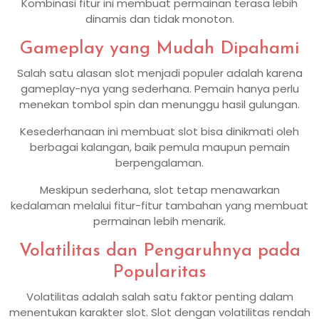
Kombinasi fitur ini membuat permainan terasa lebih
dinamis dan tidak monoton.
Gameplay yang Mudah Dipahami
Salah satu alasan slot menjadi populer adalah karena
gameplay-nya yang sederhana. Pemain hanya perlu
menekan tombol spin dan menunggu hasil gulungan.
Kesederhanaan ini membuat slot bisa dinikmati oleh
berbagai kalangan, baik pemula maupun pemain
berpengalaman.
Meskipun sederhana, slot tetap menawarkan
kedalaman melalui fitur-fitur tambahan yang membuat
permainan lebih menarik.
Volatilitas dan Pengaruhnya pada
Popularitas
Volatilitas adalah salah satu faktor penting dalam
menentukan karakter slot. Slot dengan volatilitas rendah