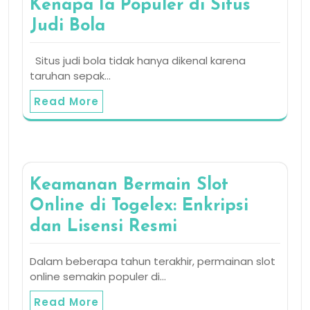
Kenapa Ia Populer di Situs
Judi Bola
Situs judi bola tidak hanya dikenal karena
taruhan sepak…
Read More
Keamanan Bermain Slot
Online di Togelex: Enkripsi
dan Lisensi Resmi
Dalam beberapa tahun terakhir, permainan slot
online semakin populer di…
Read More