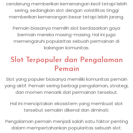
cenderung memberikan kemenangan kecil tetapi lebih
sering, sedangkan slot dengan volatilitas tinggi
memberikan kemenangan besar tetapi lebih jarang.
Pemain biasanya memilih slot berdasarkan gaya
bermain mereka masing-masing. Hal ini juga
memengaruhi popularitas sebuah permainan di
kalangan komunitas.
Slot Terpopuler dan Pengalaman
Pemain
Slot yang populer biasanya memiliki komunitas pemain
yang aktif. Pemain sering berbagi pengalaman, strategi,
dan momen menarik dari permainan tersebut.
Hal ini menciptakan ekosistem yang membuat slot
tersebut semakin dikenal dan diminati.
Pengalaman pemain menjadi salah satu faktor penting
dalam mempertahankan popularitas sebuah slot.