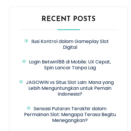
RECENT POSTS
Ilusi Kontrol dalam Gameplay Slot
Digital
Login Betwin188 di Mobile: UX Cepat,
Spin Lancar Tanpa Lag
JAGOWIN vs Situs Slot Lain: Mana yang
Lebih Menguntungkan untuk Pemain
Indonesia?
Sensasi Putaran Terakhir dalam
Permainan Slot: Mengapa Terasa Begitu
Menegangkan?