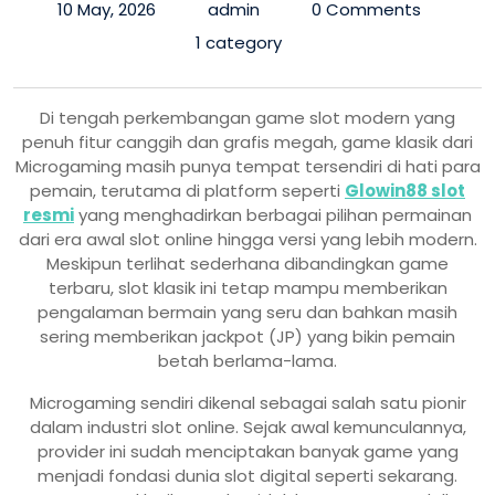
10 May, 2026
admin
0 Comments
1 category
Di tengah perkembangan game slot modern yang
penuh fitur canggih dan grafis megah, game klasik dari
Microgaming masih punya tempat tersendiri di hati para
pemain, terutama di platform seperti
Glowin88 slot
resmi
yang menghadirkan berbagai pilihan permainan
dari era awal slot online hingga versi yang lebih modern.
Meskipun terlihat sederhana dibandingkan game
terbaru, slot klasik ini tetap mampu memberikan
pengalaman bermain yang seru dan bahkan masih
sering memberikan jackpot (JP) yang bikin pemain
betah berlama-lama.
Microgaming sendiri dikenal sebagai salah satu pionir
dalam industri slot online. Sejak awal kemunculannya,
provider ini sudah menciptakan banyak game yang
menjadi fondasi dunia slot digital seperti sekarang.