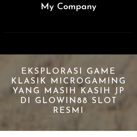
Skip
My Company
to
content
Open
Button
EKSPLORASI GAME
KLASIK MICROGAMING
YANG MASIH KASIH JP
DI GLOWIN88 SLOT
RESMI