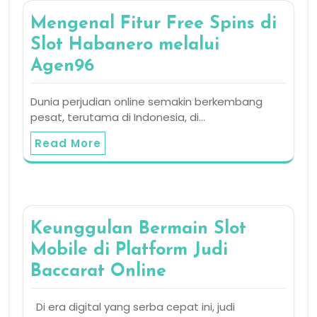
Mengenal Fitur Free Spins di
Slot Habanero melalui
Agen96
Dunia perjudian online semakin berkembang
pesat, terutama di Indonesia, di…
Read More
Keunggulan Bermain Slot
Mobile di Platform Judi
Baccarat Online
Di era digital yang serba cepat ini, judi