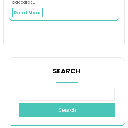
baccarat…
Read More
SEARCH
Search