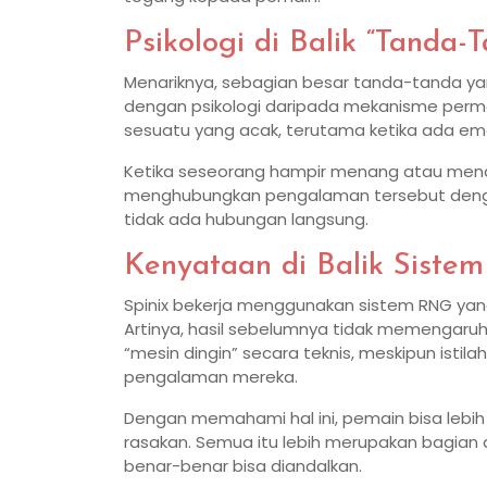
Psikologi di Balik “Tanda-
Menariknya, sebagian besar tanda-tanda ya
dengan psikologi daripada mekanisme perm
sesuatu yang acak, terutama ketika ada em
Ketika seseorang hampir menang atau men
menghubungkan pengalaman tersebut denga
tidak ada hubungan langsung.
Kenyataan di Balik Sistem
Spinix bekerja menggunakan sistem RNG yan
Artinya, hasil sebelumnya tidak memengaruhi
“mesin dingin” secara teknis, meskipun isti
pengalaman mereka.
Dengan memahami hal ini, pemain bisa lebi
rasakan. Semua itu lebih merupakan bagian 
benar-benar bisa diandalkan.