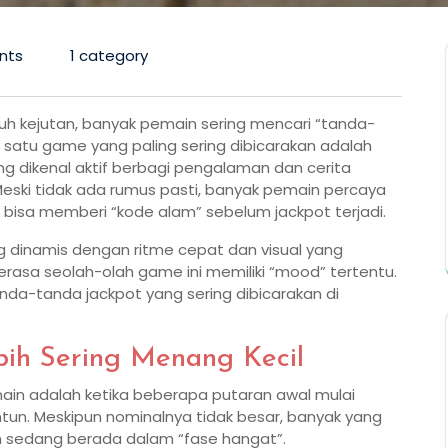
nts
1 category
uh kejutan, banyak pemain sering mencari “tanda-
 satu game yang paling sering dibicarakan adalah
g dikenal aktif berbagi pengalaman dan cerita
ski tidak ada rumus pasti, banyak pemain percaya
isa memberi “kode alam” sebelum jackpot terjadi.
ng dinamis dengan ritme cepat dan visual yang
rasa seolah-olah game ini memiliki “mood” tertentu.
anda-tanda jackpot yang sering dibicarakan di
bih Sering Menang Kecil
ain adalah ketika beberapa putaran awal mulai
un. Meskipun nominalnya tidak besar, banyak yang
n sedang berada dalam “fase hangat”.