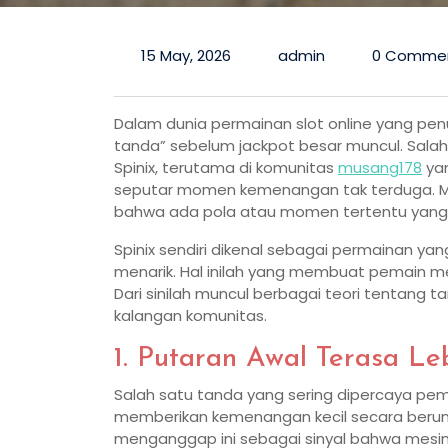
15 May, 2026
admin
0 Comme
Dalam dunia permainan slot online yang pen
tanda” sebelum jackpot besar muncul. Salah
Spinix, terutama di komunitas
musang178
yan
seputar momen kemenangan tak terduga. Me
bahwa ada pola atau momen tertentu yang b
Spinix sendiri dikenal sebagai permainan ya
menarik. Hal inilah yang membuat pemain me
Dari sinilah muncul berbagai teori tentang t
kalangan komunitas.
1. Putaran Awal Terasa Le
Salah satu tanda yang sering dipercaya pem
memberikan kemenangan kecil secara berunt
menganggap ini sebagai sinyal bahwa mesi