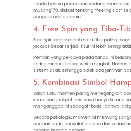
tanda bahwa permainan sedang memasuki fa
musang178, diskusi tentang “feeling slot” se
pengalaman bermain.
4. Free Spin yang Tiba-T
Free spin adalah salah satu fitur paling di
jackpot besar terjadi, fitur ini lebih sering a
Pemain yang percaya pada tanda ini biasa
sering muncul dalam waktu singkat. Namun, p
sistem acak, sehingga tidak ada jaminan pas
5. Kombinasi Simbol Ham
Salah satu momen paling menegangkan dala
kombinasi jackpot, misalnya hanya kurang s
menganggap ini sebagai “kode” bahwa jackp
Secara psikologis, momen ini memang sang
permainan, ini hanyalah bagian dari variasi
tegang kepada pemain.