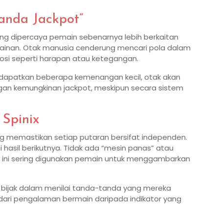
Tanda Jackpot”
ng dipercaya pemain sebenarnya lebih berkaitan
ainan. Otak manusia cenderung mencari pola dalam
osi seperti harapan atau ketegangan.
dapatkan beberapa kemenangan kecil, otak akan
n kemungkinan jackpot, meskipun secara sistem
 Spinix
g memastikan setiap putaran bersifat independen.
 hasil berikutnya. Tidak ada “mesin panas” atau
lah ini sering digunakan pemain untuk menggambarkan
h bijak dalam menilai tanda-tanda yang mereka
dari pengalaman bermain daripada indikator yang