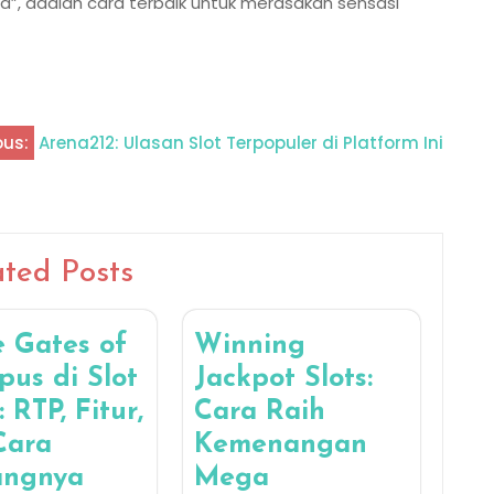
”, adalah cara terbaik untuk merasakan sensasi
ous:
Arena212: Ulasan Slot Terpopuler di Platform Ini
ated Posts
 Gates of
Winning
us di Slot
Jackpot Slots:
: RTP, Fitur,
Cara Raih
Cara
Kemenangan
ngnya
Mega