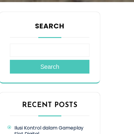
SEARCH
Search
RECENT POSTS
Ilusi Kontrol dalam Gameplay
Slot Digital