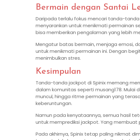
Bermain dengan Santai Le
Daripada terlalu fokus mencari tanda-tand
menyarankan untuk menikmati permainan seba
bisa memberikan pengalaman yang lebih me
Mengatur batas bermain, menjaga emosi, dan 
untuk menikmati permainan ini. Dengan begitu
menimbulkan stres.
Kesimpulan
Tanda-tanda jackpot di Spinix memang menj
dalam komunitas seperti musang178. Mulai d
muncul, hingga ritme permainan yang teras
keberuntungan.
Namun pada kenyataannya, semua hasil tetap
untuk memprediksi jackpot. Yang membuat pe
Pada akhirnya, Spinix tetap paling nikmat d