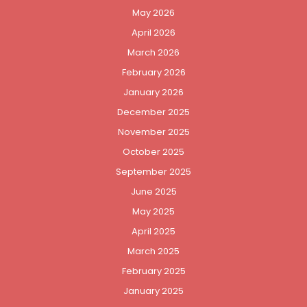
May 2026
April 2026
March 2026
February 2026
January 2026
December 2025
November 2025
October 2025
September 2025
June 2025
May 2025
April 2025
March 2025
February 2025
January 2025