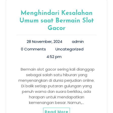
Menghindari Kesalahan
Umum saat Bermain Slot
Gacor
28 November, 2024
admin
0 Comments
Uncategorized
4:52 pm
Bermain slot gacor sering kali dianggap
sebagai salah satu hiburan yang
menyenangkan di dunia perjudian online.
Di balik setiap putaran gulungan yang
penuh warna dan suara berkilau, ada
harapan untuk mendapatkan
kemenangan besar. Namun,…
Read More