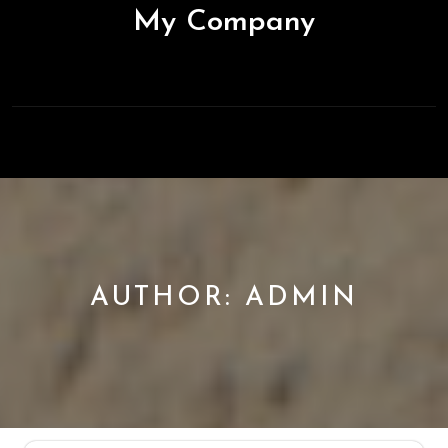
Skip
My Company
to
content
Open
Button
AUTHOR:
ADMIN