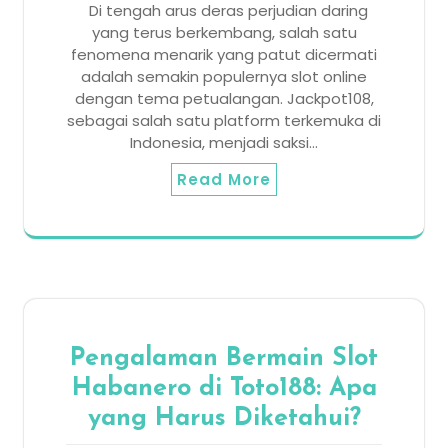
Di tengah arus deras perjudian daring
yang terus berkembang, salah satu
fenomena menarik yang patut dicermati
adalah semakin populernya slot online
dengan tema petualangan. Jackpot108,
sebagai salah satu platform terkemuka di
Indonesia, menjadi saksi…
Read More
Pengalaman Bermain Slot
Habanero di Toto188: Apa
yang Harus Diketahui?