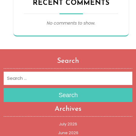
RECENT COMMENTS
No comments to show.
Search
Search
Archives
July 2026
June 2026