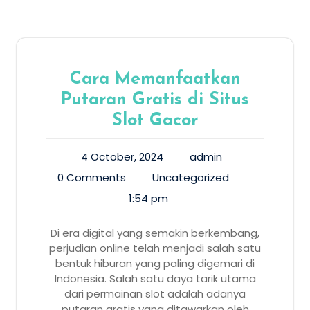
Cara Memanfaatkan
Putaran Gratis di Situs
Slot Gacor
4 October, 2024
admin
0 Comments
Uncategorized
1:54 pm
Di era digital yang semakin berkembang,
perjudian online telah menjadi salah satu
bentuk hiburan yang paling digemari di
Indonesia. Salah satu daya tarik utama
dari permainan slot adalah adanya
putaran gratis yang ditawarkan oleh