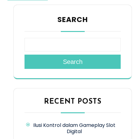
pagination
SEARCH
Search
RECENT POSTS
Ilusi Kontrol dalam Gameplay Slot
Digital