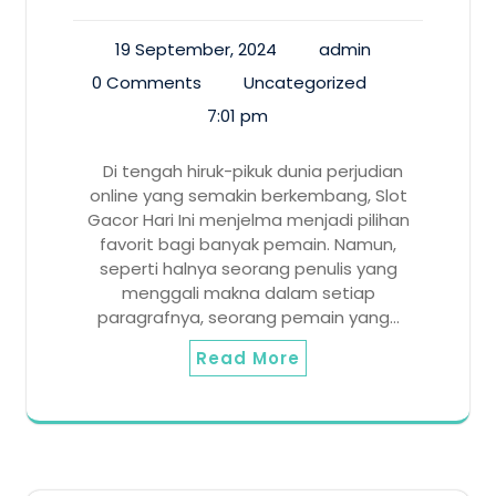
19 September, 2024
admin
0 Comments
Uncategorized
7:01 pm
Di tengah hiruk-pikuk dunia perjudian
online yang semakin berkembang, Slot
Gacor Hari Ini menjelma menjadi pilihan
favorit bagi banyak pemain. Namun,
seperti halnya seorang penulis yang
menggali makna dalam setiap
paragrafnya, seorang pemain yang…
Read More