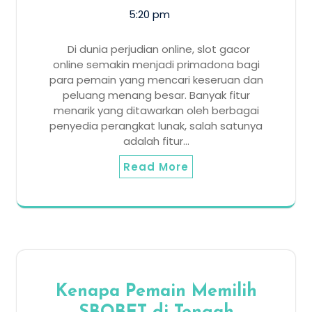
5:20 pm
Di dunia perjudian online, slot gacor
online semakin menjadi primadona bagi
para pemain yang mencari keseruan dan
peluang menang besar. Banyak fitur
menarik yang ditawarkan oleh berbagai
penyedia perangkat lunak, salah satunya
adalah fitur…
Read More
Kenapa Pemain Memilih