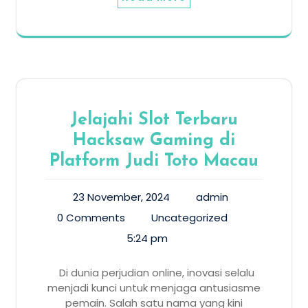
Jelajahi Slot Terbaru
Hacksaw Gaming di
Platform Judi Toto Macau
23 November, 2024
admin
0 Comments
Uncategorized
5:24 pm
Di dunia perjudian online, inovasi selalu
menjadi kunci untuk menjaga antusiasme
pemain. Salah satu nama yang kini