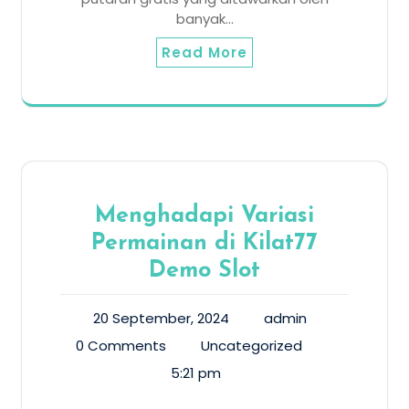
banyak…
Read More
Menghadapi Variasi
Permainan di Kilat77
Demo Slot
20 September, 2024
admin
0 Comments
Uncategorized
5:21 pm