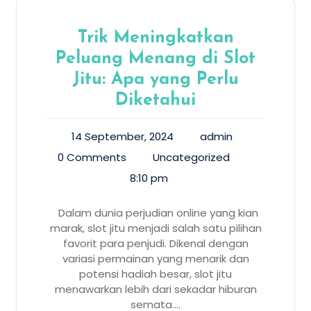
Trik Meningkatkan
Peluang Menang di Slot
Jitu: Apa yang Perlu
Diketahui
14 September, 2024
admin
0 Comments
Uncategorized
8:10 pm
Dalam dunia perjudian online yang kian
marak, slot jitu menjadi salah satu pilihan
favorit para penjudi. Dikenal dengan
variasi permainan yang menarik dan
potensi hadiah besar, slot jitu
menawarkan lebih dari sekadar hiburan
semata.…