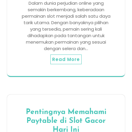
Dalam dunia perjudian online yang
semakin berkembang, keberadaan
permainan slot menjadi salah satu daya
tarik utama. Dengan banyaknya pilihan
yang tersedia, pemain sering kali
dihadapkan pada tantangan untuk
menemukan permainan yang sesuai
dengan selera dan…
Read More
Pentingnya Memahami
Paytable di Slot Gacor
Hari Ini