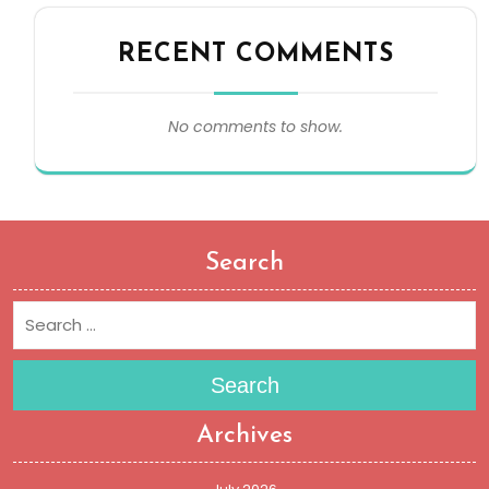
RECENT COMMENTS
No comments to show.
Search
Search
Archives