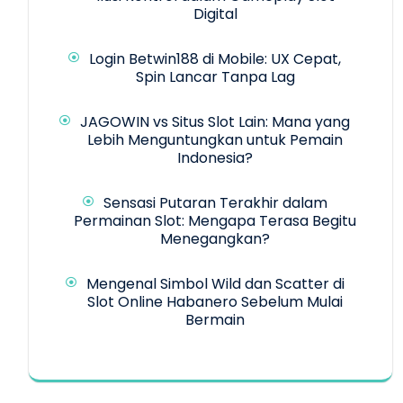
Digital
Login Betwin188 di Mobile: UX Cepat,
Spin Lancar Tanpa Lag
JAGOWIN vs Situs Slot Lain: Mana yang
Lebih Menguntungkan untuk Pemain
Indonesia?
Sensasi Putaran Terakhir dalam
Permainan Slot: Mengapa Terasa Begitu
Menegangkan?
Mengenal Simbol Wild dan Scatter di
Slot Online Habanero Sebelum Mulai
Bermain