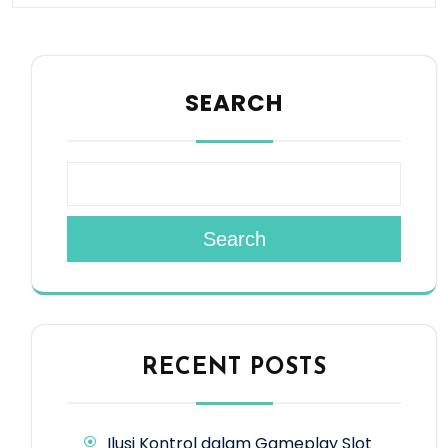
SEARCH
Search
RECENT POSTS
Ilusi Kontrol dalam Gameplay Slot