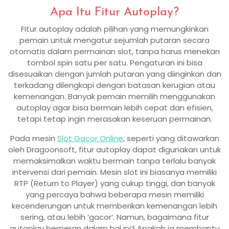
Apa Itu Fitur Autoplay?
Fitur autoplay adalah pilihan yang memungkinkan
pemain untuk mengatur sejumlah putaran secara
otomatis dalam permainan slot, tanpa harus menekan
tombol spin satu per satu. Pengaturan ini bisa
disesuaikan dengan jumlah putaran yang diinginkan dan
terkadang dilengkapi dengan batasan kerugian atau
kemenangan. Banyak pemain memilih menggunakan
autoplay agar bisa bermain lebih cepat dan efisien,
tetapi tetap ingin merasakan keseruan permainan.
Pada mesin
Slot Gacor Online
, seperti yang ditawarkan
oleh Dragoonsoft, fitur autoplay dapat digunakan untuk
memaksimalkan waktu bermain tanpa terlalu banyak
intervensi dari pemain. Mesin slot ini biasanya memiliki
RTP (Return to Player) yang cukup tinggi, dan banyak
yang percaya bahwa beberapa mesin memiliki
kecenderungan untuk memberikan kemenangan lebih
sering, atau lebih ‘gacor’. Namun, bagaimana fitur
autoplay berperan dalam hal ini? Apakah ia membantu