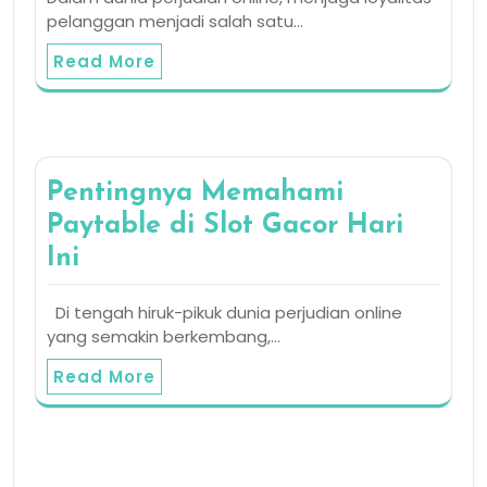
pelanggan menjadi salah satu…
Read More
Pentingnya Memahami
Paytable di Slot Gacor Hari
Ini
Di tengah hiruk-pikuk dunia perjudian online
yang semakin berkembang,…
Read More