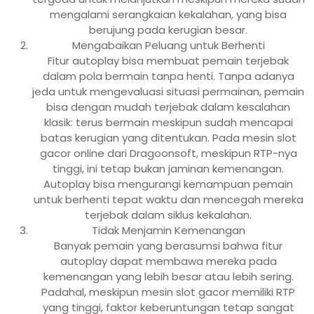
mengalami serangkaian kekalahan, yang bisa
berujung pada kerugian besar.
Mengabaikan Peluang untuk Berhenti
Fitur autoplay bisa membuat pemain terjebak
dalam pola bermain tanpa henti. Tanpa adanya
jeda untuk mengevaluasi situasi permainan, pemain
bisa dengan mudah terjebak dalam kesalahan
klasik: terus bermain meskipun sudah mencapai
batas kerugian yang ditentukan. Pada mesin slot
gacor online dari Dragoonsoft, meskipun RTP-nya
tinggi, ini tetap bukan jaminan kemenangan.
Autoplay bisa mengurangi kemampuan pemain
untuk berhenti tepat waktu dan mencegah mereka
terjebak dalam siklus kekalahan.
Tidak Menjamin Kemenangan
Banyak pemain yang berasumsi bahwa fitur
autoplay dapat membawa mereka pada
kemenangan yang lebih besar atau lebih sering.
Padahal, meskipun mesin slot gacor memiliki RTP
yang tinggi, faktor keberuntungan tetap sangat