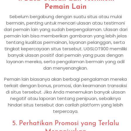
Pemain Lain
Sebelum bergabung dengan suatu situs atau mulai
bermain, penting untuk mencari ulasan atau testimoni
dari pemain lain yang sudah berpengalaman. Ulasan dari
pemain lain bisa memberikan gambaran yang lebih jelas
tentang kualitas permainan, layanan pelanggan, serta
tingkat kepercayaan situs tersebut. UGSLOT900 memiliki
banyak ulasan positif dari pemain yang puas dengan
layanan mereka, serta pengalaman bermain yang adil
dan menyenangkan.
Pemain lain biasanya akan berbagi pengalaman mereka
terkait dengan bonus, promosi, dan keamanan transaksi
di situs tersebut. Jika Anda menemukan banyak ulasan
negatif atau laporan tentang penipuan, sebaiknya
hindari situs tersebut dan carilah platform yang lebih
terpercaya.
5. Perhatikan Promosi yang Terlalu