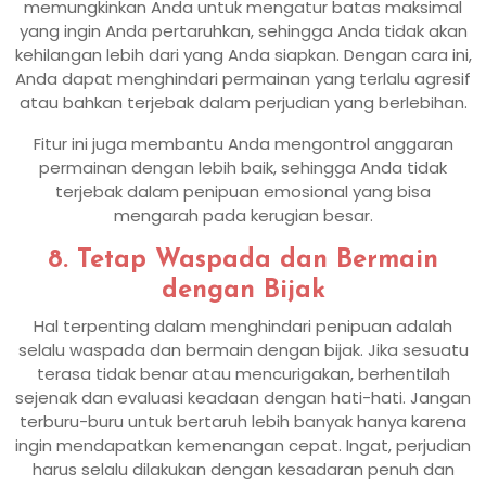
memungkinkan Anda untuk mengatur batas maksimal
yang ingin Anda pertaruhkan, sehingga Anda tidak akan
kehilangan lebih dari yang Anda siapkan. Dengan cara ini,
Anda dapat menghindari permainan yang terlalu agresif
atau bahkan terjebak dalam perjudian yang berlebihan.
Fitur ini juga membantu Anda mengontrol anggaran
permainan dengan lebih baik, sehingga Anda tidak
terjebak dalam penipuan emosional yang bisa
mengarah pada kerugian besar.
8. Tetap Waspada dan Bermain
dengan Bijak
Hal terpenting dalam menghindari penipuan adalah
selalu waspada dan bermain dengan bijak. Jika sesuatu
terasa tidak benar atau mencurigakan, berhentilah
sejenak dan evaluasi keadaan dengan hati-hati. Jangan
terburu-buru untuk bertaruh lebih banyak hanya karena
ingin mendapatkan kemenangan cepat. Ingat, perjudian
harus selalu dilakukan dengan kesadaran penuh dan