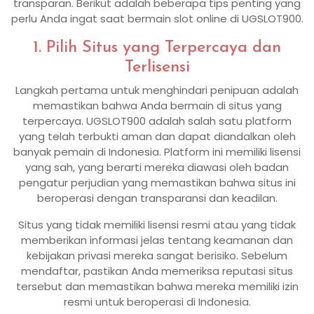
transparan. Berikut adalah beberapa tips penting yang
perlu Anda ingat saat bermain slot online di UGSLOT900.
1. Pilih Situs yang Terpercaya dan
Terlisensi
Langkah pertama untuk menghindari penipuan adalah
memastikan bahwa Anda bermain di situs yang
terpercaya. UGSLOT900 adalah salah satu platform
yang telah terbukti aman dan dapat diandalkan oleh
banyak pemain di Indonesia. Platform ini memiliki lisensi
yang sah, yang berarti mereka diawasi oleh badan
pengatur perjudian yang memastikan bahwa situs ini
beroperasi dengan transparansi dan keadilan.
Situs yang tidak memiliki lisensi resmi atau yang tidak
memberikan informasi jelas tentang keamanan dan
kebijakan privasi mereka sangat berisiko. Sebelum
mendaftar, pastikan Anda memeriksa reputasi situs
tersebut dan memastikan bahwa mereka memiliki izin
resmi untuk beroperasi di Indonesia.