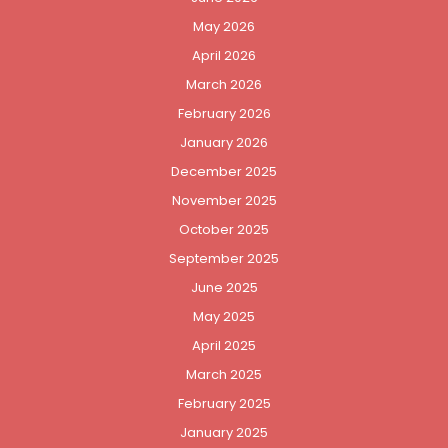
May 2026
April 2026
March 2026
February 2026
January 2026
December 2025
November 2025
October 2025
September 2025
June 2025
May 2025
April 2025
March 2025
February 2025
January 2025