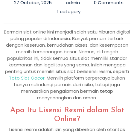
27 October, 2025
admin
0 Comments
1 category
Bermain slot online kini menjadi salah satu hiburan digital
paling populer di Indonesia. Banyak pemain tertarik
dengan keseruan, kemudahan akses, dan kesempatan
meraih kemenangan besar. Namun, di tengah
popularitas ini, tidak semua situs slot memiliki standar
keamanan dan legalitas yang sama. Inilah mengapa
penting untuk memilih situs slot berlisensi resmi, seperti
Toto Slot Gacor
. Memilih platform terpercaya bukan
hanya melindungi pemain dari risiko, tetapi juga
memastikan pengalaman bermain tetap
menyenangkan dan aman.
Apa Itu Lisensi Resmi dalam Slot
Online?
Lisensi resmi adalah izin yang diberikan oleh otoritas