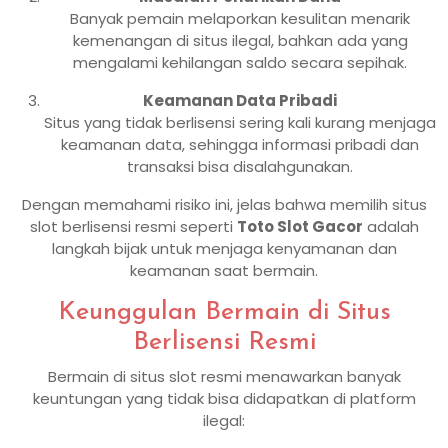
Banyak pemain melaporkan kesulitan menarik
kemenangan di situs ilegal, bahkan ada yang
mengalami kehilangan saldo secara sepihak.
Keamanan Data Pribadi
Situs yang tidak berlisensi sering kali kurang menjaga
keamanan data, sehingga informasi pribadi dan
transaksi bisa disalahgunakan.
Dengan memahami risiko ini, jelas bahwa memilih situs
slot berlisensi resmi seperti
Toto Slot Gacor
adalah
langkah bijak untuk menjaga kenyamanan dan
keamanan saat bermain.
Keunggulan Bermain di Situs
Berlisensi Resmi
Bermain di situs slot resmi menawarkan banyak
keuntungan yang tidak bisa didapatkan di platform
ilegal: