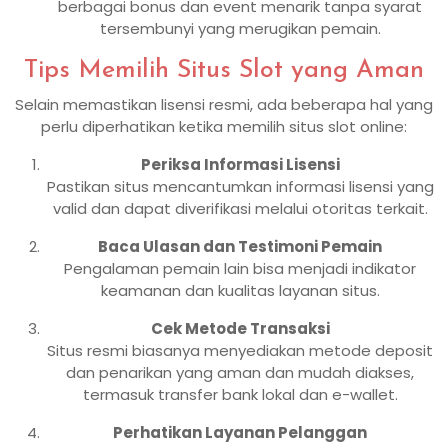
berbagai bonus dan event menarik tanpa syarat
tersembunyi yang merugikan pemain.
Tips Memilih Situs Slot yang Aman
Selain memastikan lisensi resmi, ada beberapa hal yang
perlu diperhatikan ketika memilih situs slot online:
Periksa Informasi Lisensi
Pastikan situs mencantumkan informasi lisensi yang
valid dan dapat diverifikasi melalui otoritas terkait.
Baca Ulasan dan Testimoni Pemain
Pengalaman pemain lain bisa menjadi indikator
keamanan dan kualitas layanan situs.
Cek Metode Transaksi
Situs resmi biasanya menyediakan metode deposit
dan penarikan yang aman dan mudah diakses,
termasuk transfer bank lokal dan e-wallet.
Perhatikan Layanan Pelanggan