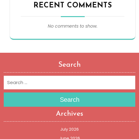
RECENT COMMENTS
No comments to show.
Search
Search
Archives
July 2026
June 2026