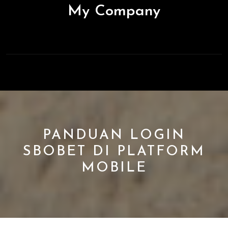
Skip
My Company
to
content
Open
Button
PANDUAN LOGIN
SBOBET DI PLATFORM
MOBILE