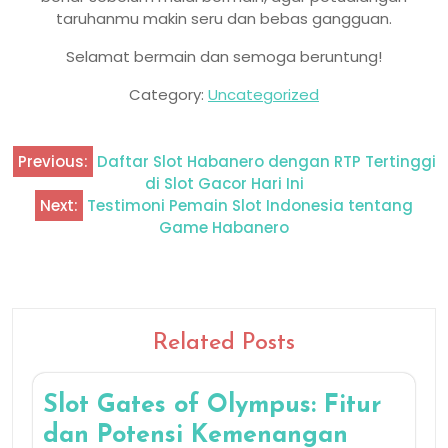
taruhanmu makin seru dan bebas gangguan.
Selamat bermain dan semoga beruntung!
Category:
Uncategorized
Previous:
Daftar Slot Habanero dengan RTP Tertinggi
Post
di Slot Gacor Hari Ini
navigation
Next:
Testimoni Pemain Slot Indonesia tentang
Game Habanero
Related Posts
Slot Gates of Olympus: Fitur
dan Potensi Kemenangan