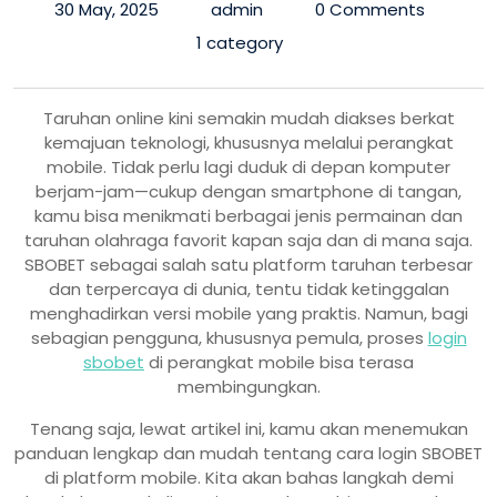
30 May, 2025
admin
0 Comments
1 category
Taruhan online kini semakin mudah diakses berkat
kemajuan teknologi, khususnya melalui perangkat
mobile. Tidak perlu lagi duduk di depan komputer
berjam-jam—cukup dengan smartphone di tangan,
kamu bisa menikmati berbagai jenis permainan dan
taruhan olahraga favorit kapan saja dan di mana saja.
SBOBET sebagai salah satu platform taruhan terbesar
dan terpercaya di dunia, tentu tidak ketinggalan
menghadirkan versi mobile yang praktis. Namun, bagi
sebagian pengguna, khususnya pemula, proses
login
sbobet
di perangkat mobile bisa terasa
membingungkan.
Tenang saja, lewat artikel ini, kamu akan menemukan
panduan lengkap dan mudah tentang cara login SBOBET
di platform mobile. Kita akan bahas langkah demi