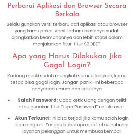
Perbarui Aplikasi dan Browser Secara
Berkala
Selalu gunakan versi terbaru dari aplikasi atau browser
yang kamu pakai. Versi terbaru biasanya sudah
ditingkatkan keamanannya dan lebih stabil dalam
menjalankan fitur-fitur SBOBET.
Apa yang Harus Dilakukan Jika
Gagal Login?
Kadang meski sudah mengikuti semua langkah, kamu
tetap bisa gagal login. Jangan panik—ini beberapa
penyebab umum dan solusinya:
Salah Password:
Coba ketik ulang dengan teliti
atau gunakan fitur “Lupa Password” untuk reset.
Akun Terkunci:
Ini bisa terjadi jika kamu salah login
berulang kali. Tunggu beberapa saat atau hubungi
layanan pelanggan untuk membuka kembali